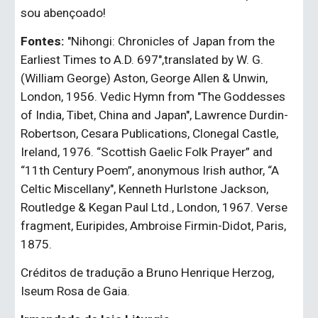
sou abençoado!
Fontes: 
"Nihongi: Chronicles of Japan from the 
Earliest Times to A.D. 697",translated by W. G. 
(William George) Aston, George Allen & Unwin, 
London, 1956. Vedic Hymn from "The Goddesses 
of India, Tibet, China and Japan", Lawrence Durdin-
Robertson, Cesara Publications, Clonegal Castle, 
Ireland, 1976. “Scottish Gaelic Folk Prayer” and 
“11th Century Poem”, anonymous Irish author, “A 
Celtic Miscellany", Kenneth Hurlstone Jackson, 
Routledge & Kegan Paul Ltd., London, 1967. Verse 
fragment, Euripides, Ambroise Firmin-Didot, Paris, 
1875.
Créditos de tradução a Bruno Henrique Herzog, 
Iseum Rosa de Gaia.